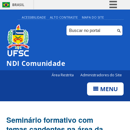
BRASIL
Simplifique!
ACESSIBILIDADE
ALTO CONTRASTE
MAPA DO SITE
Comunica BR
Participe
Acesso à informação
Legislação
NDI Comunidade
Canais
Área Restrita
Administradores do Site
MENU
Seminário formativo com
temas candentes na área da