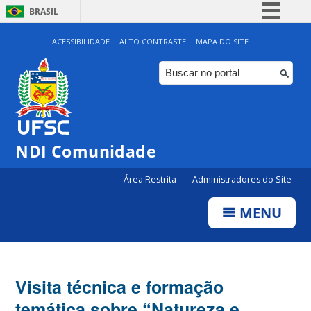
BRASIL
Simplifique!
ACESSIBILIDADE
ALTO CONTRASTE
MAPA DO SITE
Comunica BR
Participe
Acesso à informação
Legislação
NDI Comunidade
Canais
Área Restrita
Administradores do Site
MENU
Visita técnica e formação
temática sobre “Natureza e