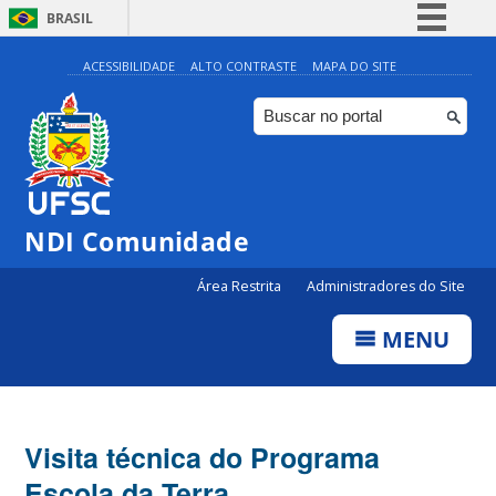
BRASIL
Simplifique!
ACESSIBILIDADE
ALTO CONTRASTE
MAPA DO SITE
Comunica BR
Participe
Acesso à informação
Legislação
NDI Comunidade
Canais
Área Restrita
Administradores do Site
MENU
Visita técnica do Programa
Escola da Terra