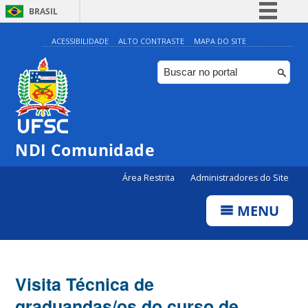
BRASIL
Simplifique!
ACESSIBILIDADE
ALTO CONTRASTE
MAPA DO SITE
Comunica BR
Participe
Acesso à informação
Legislação
NDI Comunidade
Canais
Área Restrita
Administradores do Site
MENU
Visita Técnica de
graduandas/os do curso de