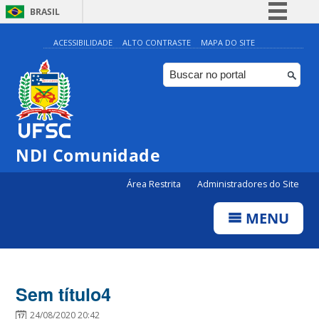
BRASIL
Simplifique!
ACESSIBILIDADE
ALTO CONTRASTE
MAPA DO SITE
Comunica BR
Participe
Acesso à informação
Legislação
NDI Comunidade
Canais
Área Restrita
Administradores do Site
MENU
Sem título4
24/08/2020 20:42