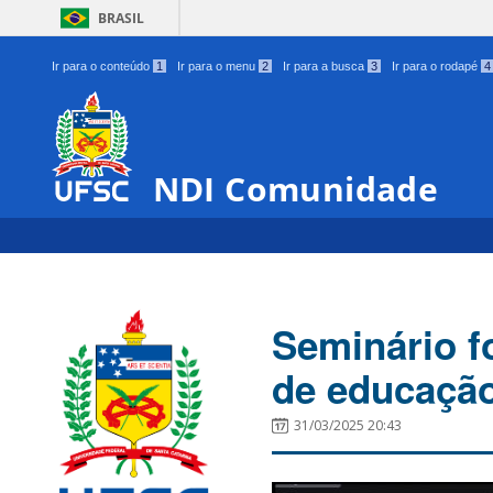
BRASIL
Ir para o conteúdo
1
Ir para o menu
2
Ir para a busca
3
Ir para o rodapé
4
NDI Comunidade
Seminário f
de educação 
31/03/2025 20:43