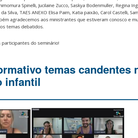
Shimomura Spinelli, Jucilaine Zucco, Saskya Bodenmuller, Regina Ing
l da Silva, TAES ANEXO Elisa Paim, Katia paixão, Carol Castelli, Sa
mbém agradecemos aos ministrantes que estiveram conosco e mui
dos temas debatidos.
participantes do seminário!
ormativo temas candentes 
infantil