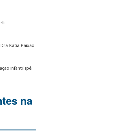
lli
 Dra Kátia Paixão
ção infantil Ipê
tes na