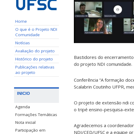
Home
O que é o Projeto NDI
Comunidade
Notícias
Avaliação do projeto
Bastidores do encerramento 
Histórico do projeto
do projeto NDI comunidade.
Publicações relativas
ao projeto
Conferência “A formação doce
Scalabrin Coutinho UFPR, med
INICIO
O projeto de extensão ndi c
Agenda
o tripé ensino-pesquisa-ext
Formações Temáticas
Nota inicial
Agradecemos a coordenadora 
Participação em
NDI/CED/UFSC e a equipe orga