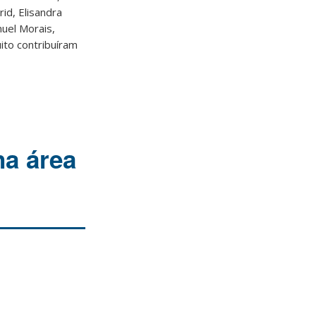
rid, Elisandra
muel Morais,
to contribuíram
na área