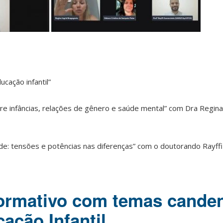
ucação infantil”
re infâncias, relações de gênero e saúde mental” com Dra Regina
dade: tensões e potências nas diferenças” com o doutorando Rayff
ormativo com temas canden
ação Infantil.