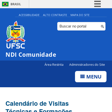
BRASIL
Simplifique!
ACESSIBILIDADE
ALTO CONTRASTE
MAPA DO SITE
Comunica BR
Participe
Acesso à informação
Legislação
NDI Comunidade
Canais
Área Restrita
Administradores do Site
MENU
Calendário de Visitas
Técnicas e Formações