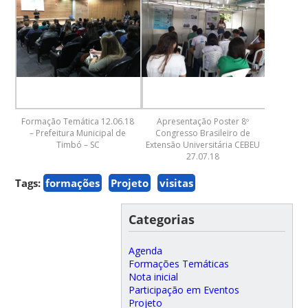
Formação Temática 12.06.18
Apresentação Poster 8º
– Prefeitura Municipal de
Congresso Brasileiro de
Timbó – SC
Extensão Universitária CEBEU
27.07.18
Tags:
formações
Projeto
visitas
Categorias
Agenda
Formações Temáticas
Nota inicial
Participação em Eventos
Projeto