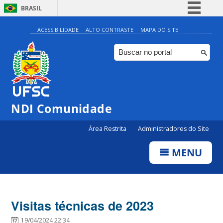
BRASIL
Simplifique!
ACESSIBILIDADE
ALTO CONTRASTE
MAPA DO SITE
Comunica BR
Participe
Acesso à informação
Legislação
NDI Comunidade
Canais
Área Restrita
Administradores do Site
MENU
Visitas técnicas de 2023
19/04/2024 22:34