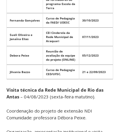
programa Escola da
Terra
Curso de Pedagogia
Fernanda Gonçalves
30/10/2023
da FAED/ UDESC
CEI Cinderela da
Sueli Oliveira e
Rede Municipal de
07/11/2023
Janaína Elias
Araquari
Reunião de
Debora Peixe
avaliação da equipe
05/12/2023
do projeto (ONLINE)
Curso de Pedagogia
Jilvania Bazzo
21 e 22/09/2023
CED/UFSC.
Visita técnica da Rede Municipal de Rio das
Antas
– 04/08/2023 (sexta-feira matutino).
Coordenação do projeto de extensão NDI
Comunidade: professora Débora Peixe.
Organização, apresentação institucional e visita