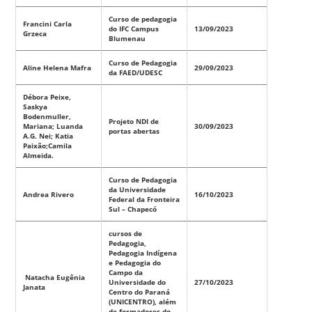
Curso de pedagogia
Francini Carla
do IFC Campus
13/09/2023
Grzeca
Blumenau
Curso de Pedagogia
Aline Helena Mafra
29/09/2023
da FAED/UDESC
Débora Peixe,
Saskya
Bodenmuller,
Projeto NDI de
Mariana; Luanda
30/09/2023
portas abertas
A.G. Nei; Katia
Paixão;Camila
Almeida.
Curso de Pedagogia
da Universidade
Andrea Rivero
16/10/2023
Federal da Fronteira
Sul – Chapecó
cursos de
Pedagogia,
Pedagogia Indígena
e Pedagogia do
Campo da
Natacha Eugênia
Universidade do
27/10/2023
Janata
Centro do Paraná
(UNICENTRO), além
de formadores do