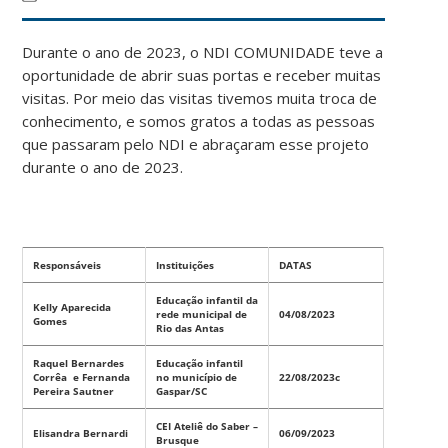
Durante o ano de 2023, o NDI COMUNIDADE teve a
oportunidade de abrir suas portas e receber muitas
visitas. Por meio das visitas tivemos muita troca de
conhecimento, e somos gratos a todas as pessoas
que passaram pelo NDI e abraçaram esse projeto
durante o ano de 2023.
Responsáveis
Instituições
DATAS
Educação infantil da
Kelly Aparecida
rede municipal de
04/08/2023
Gomes
Rio das Antas
Raquel Bernardes
Educação infantil
Corrêa e Fernanda
no município de
22/08/2023c
Pereira Sautner
Gaspar/SC
CEI Ateliê do Saber –
Elisandra Bernardi
06/09/2023
Brusque