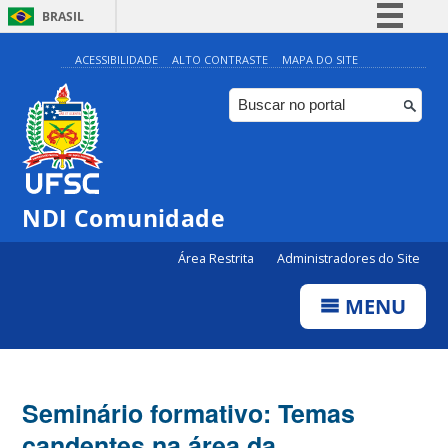
BRASIL
Simplifique!
ACESSIBILIDADE
ALTO CONTRASTE
MAPA DO SITE
Comunica BR
Participe
Acesso à informação
Legislação
NDI Comunidade
Canais
Área Restrita
Administradores do Site
MENU
Seminário formativo: Temas
candentes na área da