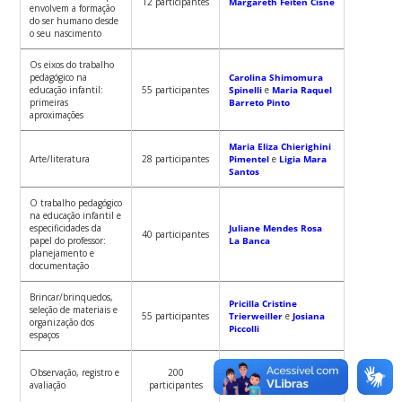
12 participantes
Margareth Feiten Cisne
envolvem a formação
do ser humano desde
o seu nascimento
Os eixos do trabalho
pedagógico na
Carolina Shimomura
educação infantil:
55 participantes
Spinelli
e
Maria Raquel
primeiras
Barreto Pinto
aproximações
Maria Eliza Chierighini
Arte/literatura
28 participantes
Pimentel
e
Ligia Mara
Santos
O trabalho pedagógico
na educação infantil e
especificidades da
Juliane Mendes Rosa
40 participantes
papel do professor:
La Banca
planejamento e
documentação
Brincar/brinquedos,
Pricilla Cristine
seleção de materiais e
55 participantes
Trierweiller
e
Josiana
organização dos
Piccolli
espaços
Juliane Mendes Rosa
Observação, registro e
200
La Banca
e
Thaisa
avaliação
participantes
Neiverth