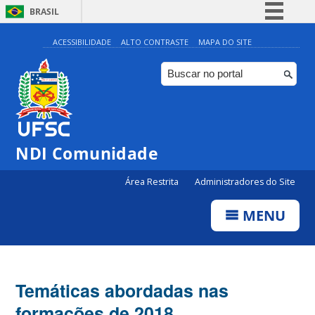
BRASIL
Simplifique!
ACESSIBILIDADE
ALTO CONTRASTE
MAPA DO SITE
Comunica BR
Participe
Acesso à informação
Legislação
NDI Comunidade
Canais
Área Restrita
Administradores do Site
MENU
Temáticas abordadas nas
formações de 2018