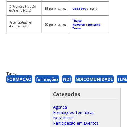
Diferença e Inclusão
35 participantes
Giseli Day
e Ingrid
(e Arte no Muro)
Thaisa
Papel professor e
80 participantes
Neiverth
e
Jucilaine
documentação
Zucco
Tags:
FORMAÇÃO
formações
NDI
NDICOMUNIDADE
TEM
Categorias
Agenda
Formações Temáticas
Nota inicial
Participação em Eventos