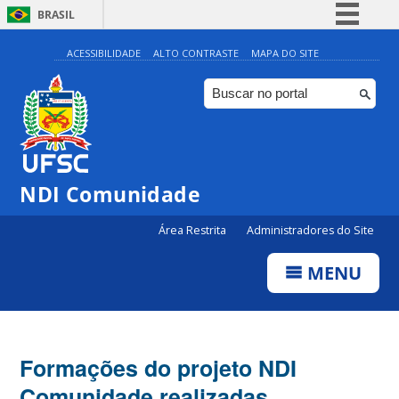
BRASIL
Simplifique!
ACESSIBILIDADE
ALTO CONTRASTE
MAPA DO SITE
Comunica BR
Participe
Acesso à informação
Legislação
NDI Comunidade
Canais
Área Restrita
Administradores do Site
MENU
Formações do projeto NDI
Comunidade realizadas