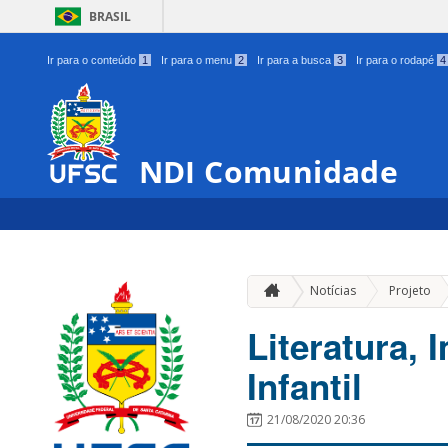
BRASIL
Ir para o conteúdo
1
Ir para o menu
2
Ir para a busca
3
Ir para o rodapé
4
NDI Comunidade
»
Notícias
Projeto
Literatura,
Infantil
21/08/2020 20:36