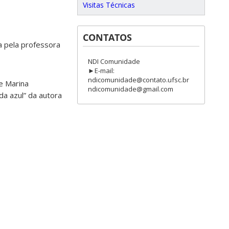
Visitas Técnicas
CONTATOS
 pela professora
NDI Comunidade
►E-mail:
ndicomunidade@contato.ufsc.br
e Marina
ndicomunidade@gmail.com
da azul” da autora