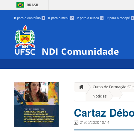
BRASIL
Ir para o conteúdo
1
Ir para o menu
2
Ir para a busca
3
Ir para o rodapé
4
NDI Comunidade
Curso de Formação “O tra
»
Notícias
Car
Cartaz Débo
21/09/2020 18:14