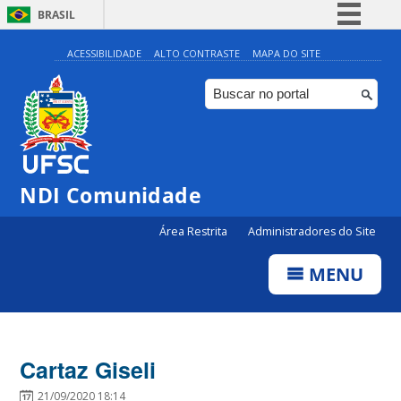
BRASIL
Simplifique!
ACESSIBILIDADE
ALTO CONTRASTE
MAPA DO SITE
Comunica BR
Participe
Acesso à informação
Legislação
NDI Comunidade
Canais
Área Restrita
Administradores do Site
MENU
Cartaz Giseli
21/09/2020 18:14