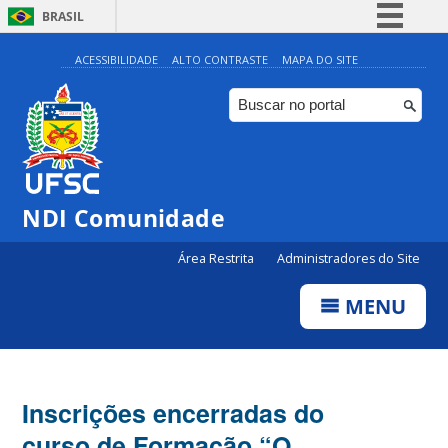
BRASIL
Simplifique!
ACESSIBILIDADE
ALTO CONTRASTE
MAPA DO SITE
Comunica BR
Participe
Acesso à informação
Legislação
NDI Comunidade
Canais
Área Restrita
Administradores do Site
MENU
Inscrições encerradas do
curso de Formação “O