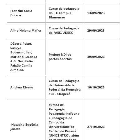
Curso de pedagogia
Francini Carla
do IFC Campus
13/09/2023
Grzeca
Blumenau
Curso de Pedagogia
Aline Helena Mafra
29/09/2023
da FAED/UDESC
Débora Peixe,
Saskya
Bodenmuller,
Projeto NDI de
Mariana; Luanda
30/09/2023
portas abertas
A.G. Nei; Katia
Paixão;Camila
Almeida.
Curso de Pedagogia
da Universidade
Andrea Rivero
16/10/2023
Federal da Fronteira
Sul – Chapecó
cursos de
Pedagogia,
Pedagogia Indígena
e Pedagogia do
Campo da
Natacha Eugênia
Universidade do
27/10/2023
Janata
Centro do Paraná
(UNICENTRO), além
de formadores do