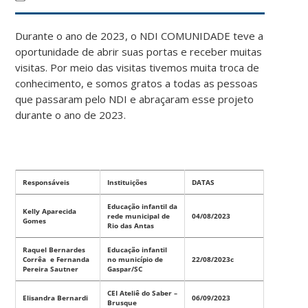
Durante o ano de 2023, o NDI COMUNIDADE teve a
oportunidade de abrir suas portas e receber muitas
visitas. Por meio das visitas tivemos muita troca de
conhecimento, e somos gratos a todas as pessoas
que passaram pelo NDI e abraçaram esse projeto
durante o ano de 2023.
Responsáveis
Instituições
DATAS
Educação infantil da
Kelly Aparecida
rede municipal de
04/08/2023
Gomes
Rio das Antas
Raquel Bernardes
Educação infantil
Corrêa e Fernanda
no município de
22/08/2023c
Pereira Sautner
Gaspar/SC
CEI Ateliê do Saber –
Elisandra Bernardi
06/09/2023
Brusque