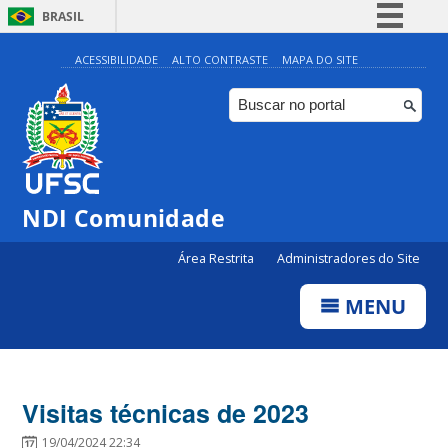
BRASIL
Simplifique!
ACESSIBILIDADE
ALTO CONTRASTE
MAPA DO SITE
Comunica BR
Participe
Acesso à informação
Legislação
NDI Comunidade
Canais
Área Restrita
Administradores do Site
MENU
Visitas técnicas de 2023
19/04/2024 22:34