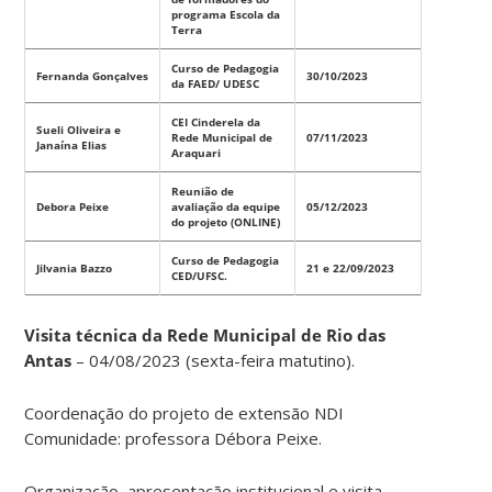
programa Escola da
Terra
Curso de Pedagogia
Fernanda Gonçalves
30/10/2023
da FAED/ UDESC
CEI Cinderela da
Sueli Oliveira e
Rede Municipal de
07/11/2023
Janaína Elias
Araquari
Reunião de
Debora Peixe
avaliação da equipe
05/12/2023
do projeto (ONLINE)
Curso de Pedagogia
Jilvania Bazzo
21 e 22/09/2023
CED/UFSC.
Visita técnica da Rede Municipal de Rio das
Antas
– 04/08/2023 (sexta-feira matutino).
Coordenação do projeto de extensão NDI
Comunidade: professora Débora Peixe.
Organização, apresentação institucional e visita