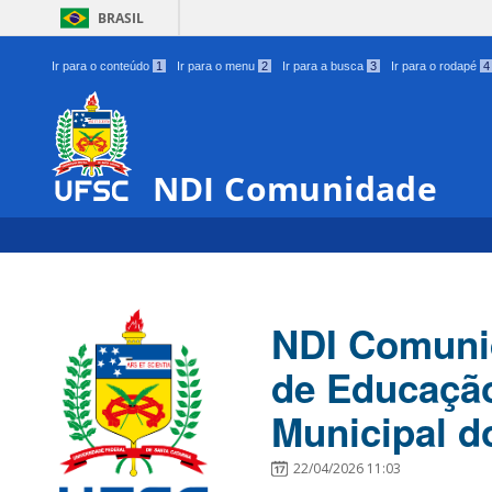
BRASIL
Ir para o conteúdo
1
Ir para o menu
2
Ir para a busca
3
Ir para o rodapé
4
NDI Comunidade
NDI Comuni
de Educação
Municipal do
22/04/2026 11:03