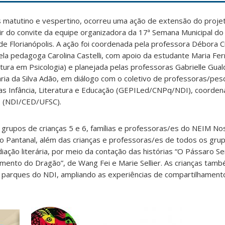
os matutino e vespertino, ocorreu uma ação de extensão do proje
r do convite da equipe organizadora da 17ª Semana Municipal do Li
e Florianópolis. A ação foi coordenada pela professora Débora Cr
la pedagoga Carolina Castelli, com apoio da estudante Maria Fe
ra em Psicologia) e planejada pelas professoras Gabrielle Gualdi
ria da Silva Adão, em diálogo com o coletivo de professoras/pe
s Infância, Literatura e Educação (GEPILed/CNPq/NDI), coorden
o (NDI/CED/UFSC).
s grupos
de crianças 5 e 6, famílias e professoras/es do NEIM N
rro Pantanal, além das crianças e professoras/es de todos os gr
ação literária, por meio da contação das histórias “O Pássaro S
imento do Dragão”, de Wang Fei e Marie Sellier. As crianças tam
s parques do NDI, ampliando as experiências de compartilhamento