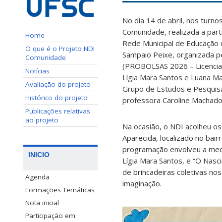
No dia 14 de abril, nos turn
Comunidade, realizada a parti
Home
Rede Municipal de Educação d
O que é o Projeto NDI
Sampaio Peixe, organizada pe
Comunidade
(PROBOLSAS 2026 – Licenciatu
Notícias
Lígia Mara Santos e Luana Ma
Avaliação do projeto
Grupo de Estudos e Pesquisa
Histórico do projeto
professora Caroline Machad
Publicações relativas
ao projeto
Na ocasião, o NDI acolheu o
Aparecida, localizado no bai
programação envolveu a medi
INICIO
Lígia Mara Santos, e “O Nasc
de brincadeiras coletivas no
Agenda
imaginação.
Formações Temáticas
Nota inicial
Participação em