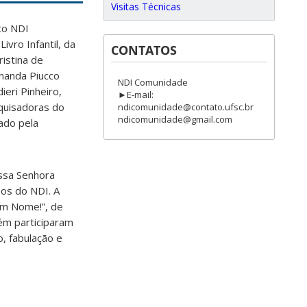
Visitas Técnicas
to NDI
vro Infantil, da
CONTATOS
istina de
rnanda Piucco
NDI Comunidade
eri Pinheiro,
►E-mail:
squisadoras do
ndicomunidade@contato.ufsc.br
ndicomunidade@gmail.com
ado pela
ossa Senhora
upos do NDI.
A
em Nome!”, de
bém participaram
, fabulação e