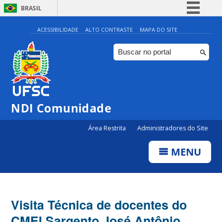
BRASIL
Simplifique!
ACESSIBILIDADE
ALTO CONTRASTE
MAPA DO SITE
Comunica BR
Participe
Acesso à informação
Legislação
NDI Comunidade
Canais
Área Restrita
Administradores do Site
MENU
Visita Técnica de docentes do
CMEI Sargento José Antônio