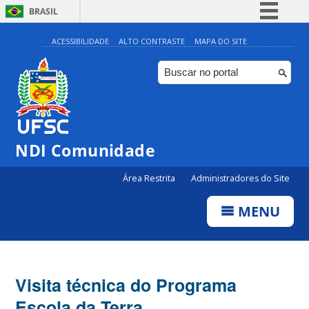
BRASIL
Simplifique!
ACESSIBILIDADE
ALTO CONTRASTE
MAPA DO SITE
Comunica BR
Participe
Acesso à informação
Legislação
NDI Comunidade
Canais
Área Restrita
Administradores do Site
MENU
Visita técnica do Programa
Escola da Terra