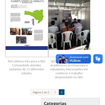
Nós últimos três anos o NDI
São atendidos pelo projeto
Comunidade atendeu
acadêmicos, profissionais e
visitantes de 12 diferentes
estudantes interessados em
cidades.
conhecer o trabalho
desenvolvido no NDI.
Página 2 de 2
1
2
Categorias