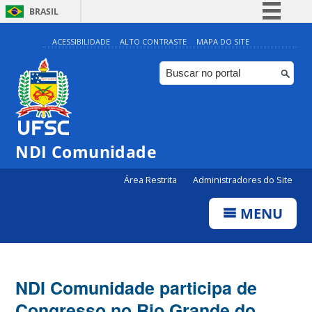
BRASIL
Simplifique!
ACESSIBILIDADE
ALTO CONTRASTE
MAPA DO SITE
Comunica BR
Participe
Acesso à informação
Legislação
NDI Comunidade
Canais
Área Restrita
Administradores do Site
MENU
NDI Comunidade participa de
Congresso no Rio Grande do