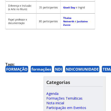
Diferença e Inclusão
35 participantes
Giseli Day
e Ingrid
(e Arte no Muro)
Thaisa
Papel professor e
80 participantes
Neiverth
e
Jucilaine
documentação
Zucco
Tags:
FORMAÇÃO
formações
NDI
NDICOMUNIDADE
TEM
Categorias
Agenda
Formações Temáticas
Nota inicial
Participação em Eventos