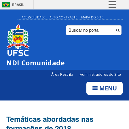
BRASIL
Simplifique!
ACESSIBILIDADE
ALTO CONTRASTE
MAPA DO SITE
Comunica BR
Participe
Acesso à informação
Legislação
NDI Comunidade
Canais
Área Restrita
Administradores do Site
MENU
Temáticas abordadas nas
formações de 2018