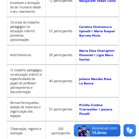
12 participantes
Margareth Feiten Cisne
envolvem a formação
do ser humano desde
o seu nascimento
Os eixos do trabalho
pedagógico na
Carolina Shimomura
educação infantil:
55 participantes
Spinelli
e
Maria Raquel
primeiras
Barreto Pinto
aproximações
Maria Eliza Chierighini
Arte/literatura
28 participantes
Pimentel
e
Ligia Mara
Santos
O trabalho pedagógico
na educação infantil e
especificidades da
Juliane Mendes Rosa
40 participantes
papel do professor:
La Banca
planejamento e
documentação
Brincar/brinquedos,
Pricilla Cristine
seleção de materiais e
55 participantes
Trierweiller
e
Josiana
organização dos
Piccolli
espaços
Juliane Mendes Rosa
Observação, registro e
200
La Banca
e
Thaisa
avaliação
participantes
Neiverth