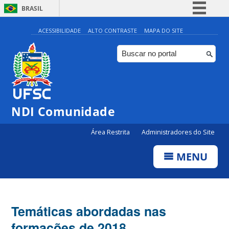
BRASIL
Simplifique!
ACESSIBILIDADE
ALTO CONTRASTE
MAPA DO SITE
Comunica BR
Participe
Acesso à informação
Legislação
NDI Comunidade
Canais
Área Restrita
Administradores do Site
MENU
Temáticas abordadas nas
formações de 2018