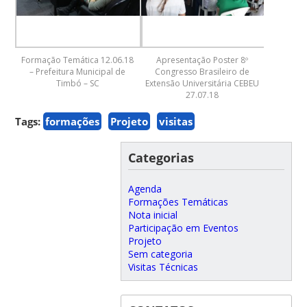
Formação Temática 12.06.18
Apresentação Poster 8º
– Prefeitura Municipal de
Congresso Brasileiro de
Timbó – SC
Extensão Universitária CEBEU
27.07.18
Tags:
formações
Projeto
visitas
Categorias
Agenda
Formações Temáticas
Nota inicial
Participação em Eventos
Projeto
Sem categoria
Visitas Técnicas