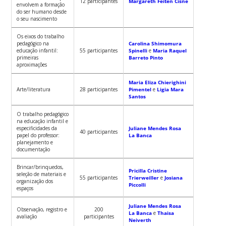
12 participantes
Margareth Feiten Cisne
envolvem a formação
do ser humano desde
o seu nascimento
Os eixos do trabalho
pedagógico na
Carolina Shimomura
educação infantil:
55 participantes
Spinelli
e
Maria Raquel
primeiras
Barreto Pinto
aproximações
Maria Eliza Chierighini
Arte/literatura
28 participantes
Pimentel
e
Ligia Mara
Santos
O trabalho pedagógico
na educação infantil e
especificidades da
Juliane Mendes Rosa
40 participantes
papel do professor:
La Banca
planejamento e
documentação
Brincar/brinquedos,
Pricilla Cristine
seleção de materiais e
55 participantes
Trierweiller
e
Josiana
organização dos
Piccolli
espaços
Juliane Mendes Rosa
Observação, registro e
200
La Banca
e
Thaisa
avaliação
participantes
Neiverth