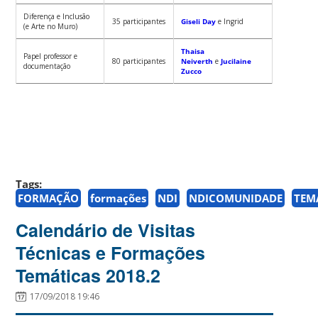
Diferença e Inclusão
35 participantes
Giseli Day
e Ingrid
(e Arte no Muro)
Thaisa
Papel professor e
80 participantes
Neiverth
e
Jucilaine
documentação
Zucco
Tags:
FORMAÇÃO
formações
NDI
NDICOMUNIDADE
TEM
Calendário de Visitas
Técnicas e Formações
Temáticas 2018.2
17/09/2018 19:46