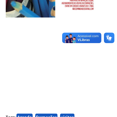
Tags:
Agenda
formações
visitas