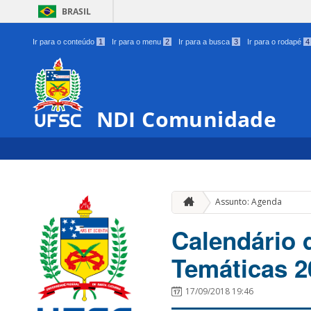
BRASIL
Ir para o conteúdo
1
Ir para o menu
2
Ir para a busca
3
Ir para o rodapé
4
NDI Comunidade
Assunto: Agenda
Calendário 
Temáticas 2
17/09/2018 19:46