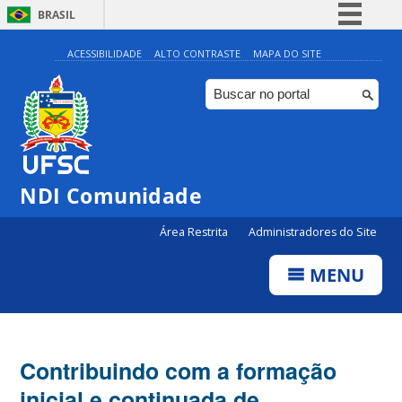
BRASIL
Simplifique!
ACESSIBILIDADE
ALTO CONTRASTE
MAPA DO SITE
Comunica BR
Participe
Acesso à informação
Legislação
NDI Comunidade
Canais
Área Restrita
Administradores do Site
MENU
Contribuindo com a formação
inicial e continuada de