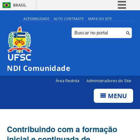
BRASIL
Simplifique!
ACESSIBILIDADE
ALTO CONTRASTE
MAPA DO SITE
Comunica BR
Participe
Acesso à informação
Legislação
NDI Comunidade
Canais
Área Restrita
Administradores do Site
MENU
Contribuindo com a formação
inicial e continuada de